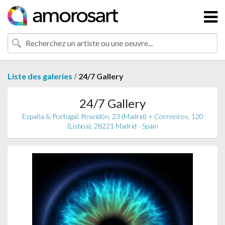
/
Liste des galeries
24/7 Gallery
24/7 Gallery
España & Portugal. Poseidón, 23 (Madrid) + Correeiros, 120
(Lisboa), 28221 Madrid - Spain