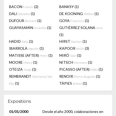
BACON
(2)
BANKSY
(1)
Francis
DALI
(1)
DE KOONING
(1)
Salvador
Willem
DUFOUR
(1)
GOYA
(1)
Bernard
Francisco
GUAYASAMIN
(1)
GUTIÉRREZ SOLANA
Oswaldo
José
(1)
HADID
(1)
HIRST
(1)
Zaha
Damien
IBARROLA
(1)
KAPOOR
(3)
Agustín
Anish
MATISSE (AFTER)
(1)
MIRÓ
(1)
Henri
Joan
MOORE
(1)
NITSCH
(1)
Henry
Hermann
OTEIZA
(1)
PICASSO (AFTER)
(1)
Jorge
Pablo
REMBRANDT
RENOIR
(1)
Harmensz Van
Pierre-Auguste
(1)
TÀPIES
(1)
Rijn
Antoni
Expositions
01/01/2000
Desde el año 2000, colaboraciones en