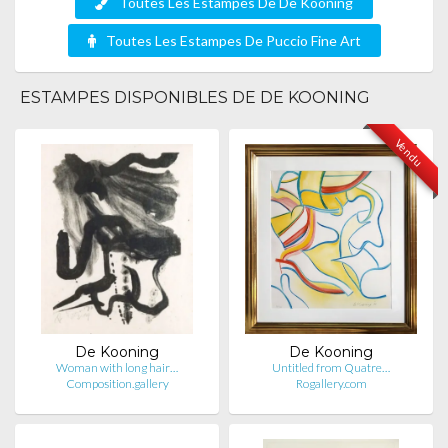
Toutes Les Estampes De De Kooning
Toutes Les Estampes De Puccio Fine Art
ESTAMPES DISPONIBLES DE DE KOONING
Vendu
De Kooning
De Kooning
Woman with long hair…
Untitled from Quatre…
Composition.gallery
Rogallery.com