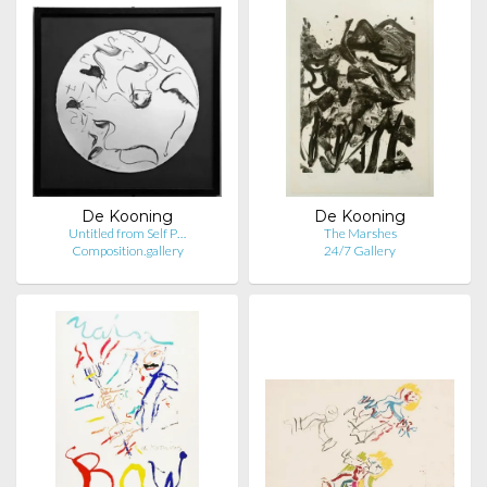
De Kooning
De Kooning
Untitled from Self P…
The Marshes
Composition.gallery
24/7 Gallery