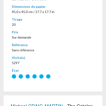
Dimensions du papier
45,0 x 45,0 cm / 17.7 x 17.7 in
Tirage
20
Prix
Sur demande
Référence
Sans référence
Visite(s)
5297
État
Michael CRAIG-MARTIN
- The Catalan