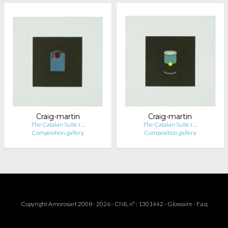
Craig-martin
Craig-martin
The Catalan Suite I …
The Catalan Suite I …
Composition.gallery
Composition.gallery
Copyright Amorosart 2008 - 2026 - CNIL n° : 1301442 -
Glossaire
-
F.a.q