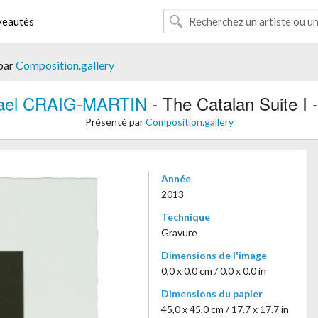
eautés
par
Composition.gallery
ael CRAIG-MARTIN
- The Catalan Suite I -
Présenté par
Composition.gallery
Année
2013
Technique
Gravure
Dimensions de l'image
0,0 x 0,0 cm / 0.0 x 0.0 in
Dimensions du papier
45,0 x 45,0 cm / 17.7 x 17.7 in