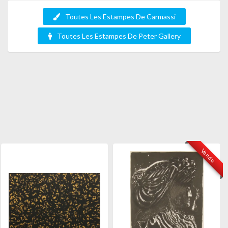
Toutes Les Estampes De Carmassi
Toutes Les Estampes De Peter Gallery
Vendu