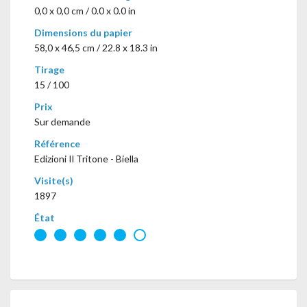
0,0 x 0,0 cm / 0.0 x 0.0 in
Dimensions du papier
58,0 x 46,5 cm / 22.8 x 18.3 in
Tirage
15 / 100
Prix
Sur demande
Référence
Edizioni Il Tritone - Biella
Visite(s)
1897
État