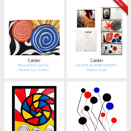
Vendu
Calder
Calder
Red and Blue Swirl w…
CALDER. AUTOBIOGRAPH…
Michael Lisi / Conte…
Patrice Jeudy