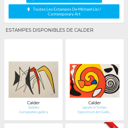
Toutes Les Estampes De Michael Lisi /
Contemporary Art
ESTAMPES DISPONIBLES DE CALDER
Calder
Calder
Stabiles
Spirale et Turban
Composition.gallery
Epicentrum Art Galle…