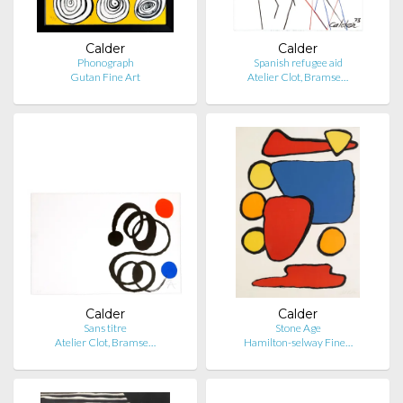
Calder
Calder
Phonograph
Spanish refugee aid
Gutan Fine Art
Atelier Clot, Bramse…
Calder
Calder
Sans titre
Stone Age
Atelier Clot, Bramse…
Hamilton-selway Fine…