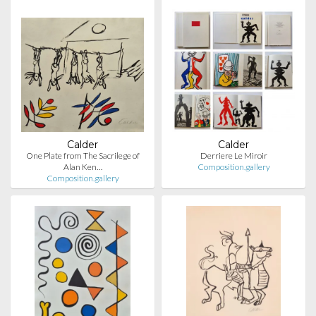
Calder
Calder
One Plate from The Sacrilege of
Derriere Le Miroir
Alan Ken…
Composition.gallery
Composition.gallery