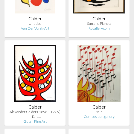
Calder
Calder
Untitled
Sun and Planets
Van Der Vorst- Art
Rogallery.com
Calder
Calder
Alexander Calder ( 1898 – 1976 )
Rain
– L’alb…
Composition.gallery
Gutan Fine Art