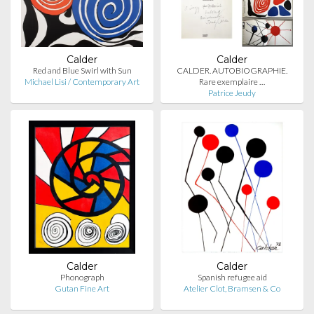
Calder
Calder
Red and Blue Swirl with Sun
CALDER. AUTOBIOGRAPHIE.
Michael Lisi / Contemporary Art
Rare exemplaire …
Patrice Jeudy
Calder
Calder
Phonograph
Spanish refugee aid
Gutan Fine Art
Atelier Clot, Bramsen & Co