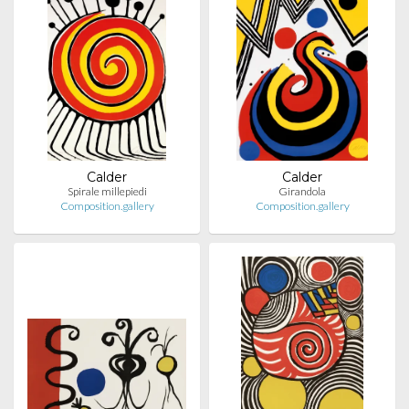
Calder
Calder
Spirale millepiedi
Girandola
Composition.gallery
Composition.gallery