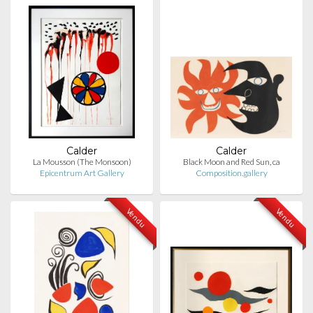
Calder
Calder
La Mousson (The Monsoon)
Black Moon and Red Sun, ca
Epicentrum Art Gallery
Composition.gallery
Vendu
Vendu