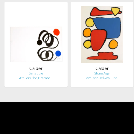
Calder
Calder
Sans titre
Stone Age
Atelier Clot, Bramse…
Hamilton-selway Fine…