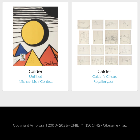
Calder
Calder
Untitled
Calder’s Circus
Michael Lisi / Conte…
Rogallery.com
Copyright Amorosart 2008 - 2026 - CNIL n° : 1301442 -
Glossaire
-
F.a.q