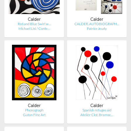
Calder
Calder
Red and Blue Swirl w…
CALDER. AUTOBIOGRAPH…
Michael Lisi / Conte…
Patrice Jeudy
Calder
Calder
Phonograph
Spanish refugee aid
Gutan Fine Art
Atelier Clot, Bramse…