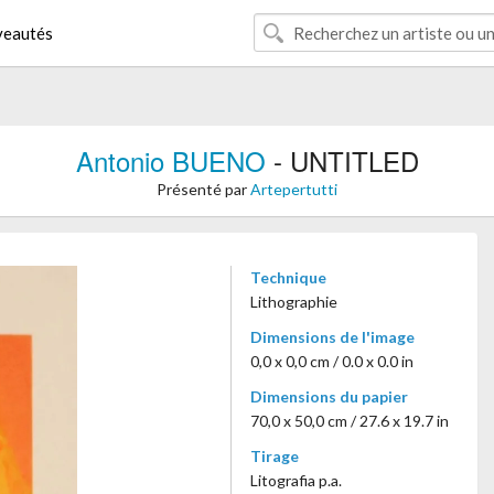
eautés
Antonio BUENO
- UNTITLED
Présenté par
Artepertutti
Technique
Lithographie
Dimensions de l'image
0,0 x 0,0 cm / 0.0 x 0.0 in
Dimensions du papier
70,0 x 50,0 cm / 27.6 x 19.7 in
Tirage
Litografia p.a.