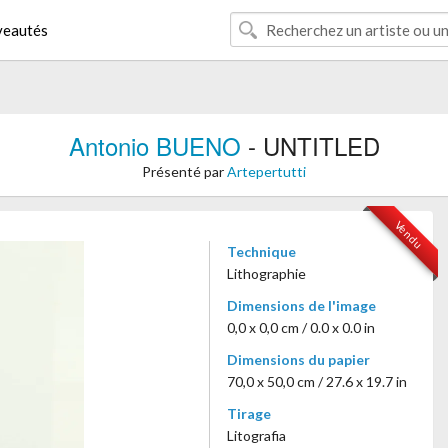
eautés
Antonio BUENO
- UNTITLED
Présenté par
Artepertutti
Vendu
Technique
Lithographie
Dimensions de l'image
0,0 x 0,0 cm / 0.0 x 0.0 in
Dimensions du papier
70,0 x 50,0 cm / 27.6 x 19.7 in
Tirage
Litografia