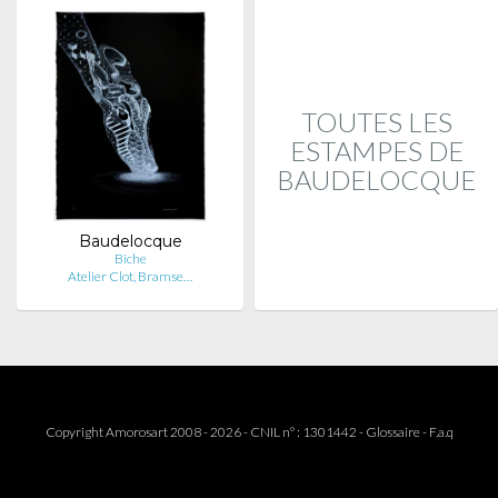
TOUTES LES
ESTAMPES DE
BAUDELOCQUE
Baudelocque
Biche
Atelier Clot, Bramse…
Copyright Amorosart 2008 - 2026 - CNIL n° : 1301442 -
Glossaire
-
F.a.q