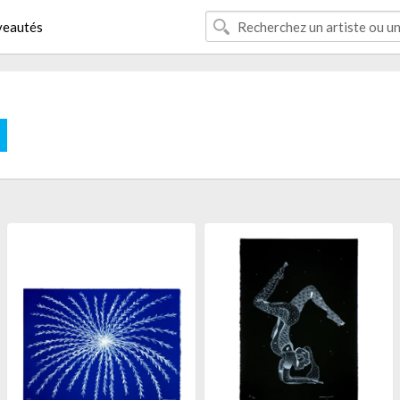
eautés
E