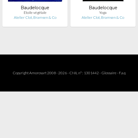
Baudelocque
Baudelocque
Etoile végétale
Yoga
Atelier Clot, Bramsen & Co
Atelier Clot, Bramsen & Co
Copyright Amorosart 2008 - 2026 - CNIL n° : 1301442 -
Glossaire
-
F.a.q