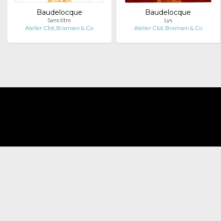
Baudelocque
Baudelocque
Sans titre
Lys
Atelier Clot, Bramsen & Co
Atelier Clot, Bramsen & Co