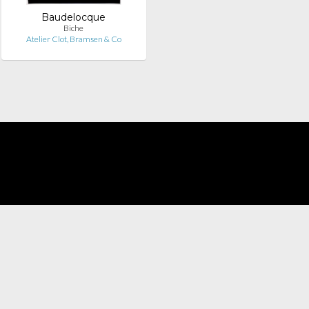
Baudelocque
Biche
Atelier Clot, Bramsen & Co