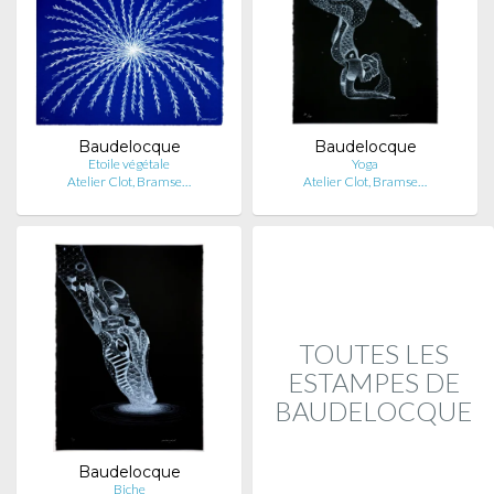
Baudelocque
Baudelocque
Etoile végétale
Yoga
Atelier Clot, Bramse…
Atelier Clot, Bramse…
TOUTES LES
ESTAMPES DE
BAUDELOCQUE
Baudelocque
Biche