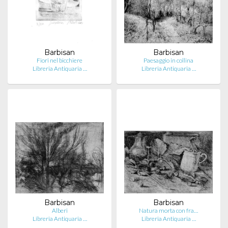
Barbisan
Barbisan
Fiori nel bicchiere
Paesaggio in collina
Libreria Antiquaria …
Libreria Antiquaria …
Barbisan
Barbisan
Alberi
Natura morta con fra…
Libreria Antiquaria …
Libreria Antiquaria …