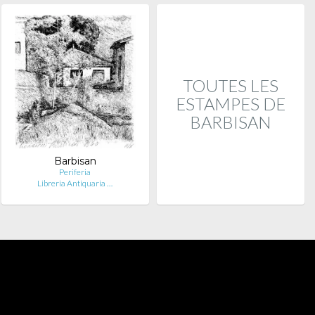
TOUTES LES
ESTAMPES DE
BARBISAN
Barbisan
Periferia
Libreria Antiquaria …