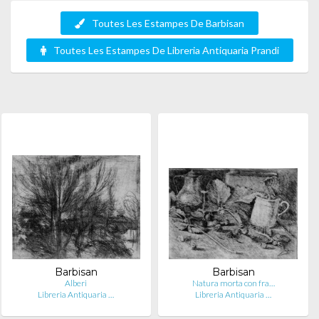
Toutes Les Estampes De Barbisan
Toutes Les Estampes De Libreria Antiquaria Prandi
Barbisan
Barbisan
Alberi
Natura morta con fra…
Libreria Antiquaria …
Libreria Antiquaria …