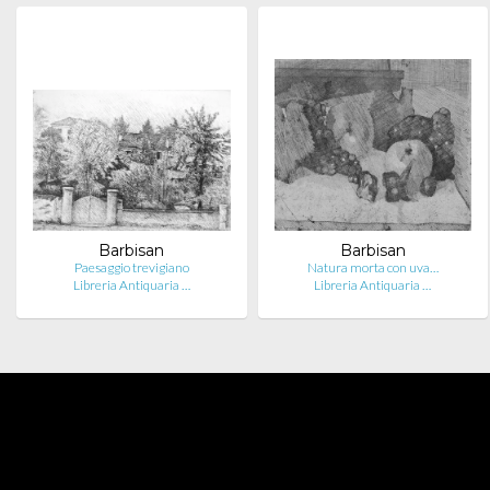
Barbisan
Barbisan
Paesaggio trevigiano
Natura morta con uva…
Libreria Antiquaria …
Libreria Antiquaria …