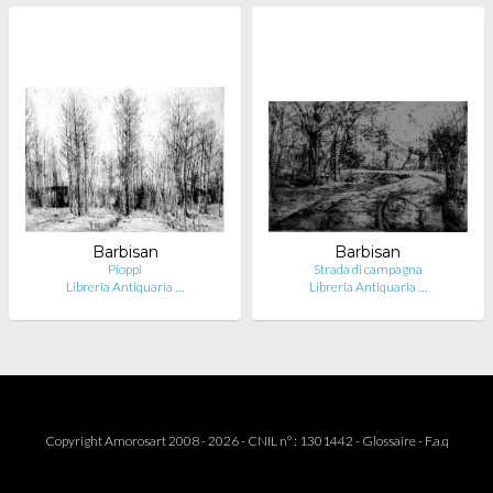
Barbisan
Barbisan
Pioppi
Strada di campagna
Libreria Antiquaria …
Libreria Antiquaria …
Copyright Amorosart 2008 - 2026 - CNIL n° : 1301442 -
Glossaire
-
F.a.q