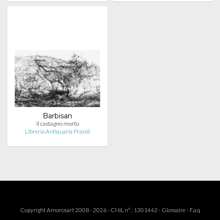
Barbisan
Il castagno morto
Libreria Antiquaria Prandi
Copyright Amorosart 2008 - 2026 - CNIL n° : 1301442 -
Glossaire
-
F.a.q