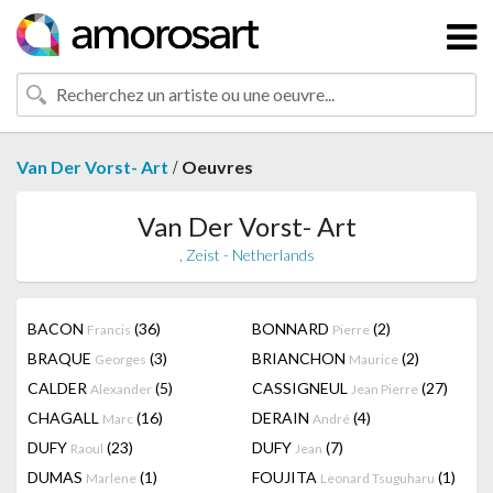
/
Van Der Vorst- Art
Oeuvres
Van Der Vorst- Art
, Zeist - Netherlands
BACON
(36)
BONNARD
(2)
Francis
Pierre
BRAQUE
(3)
BRIANCHON
(2)
Georges
Maurice
CALDER
(5)
CASSIGNEUL
(27)
Alexander
Jean Pierre
CHAGALL
(16)
DERAIN
(4)
Marc
André
DUFY
(23)
DUFY
(7)
Raoul
Jean
DUMAS
(1)
FOUJITA
(1)
Marlene
Leonard Tsuguharu