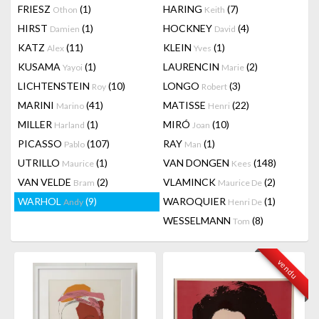
FRIESZ
(1)
HARING
(7)
Othon
Keith
HIRST
(1)
HOCKNEY
(4)
Damien
David
KATZ
(11)
KLEIN
(1)
Alex
Yves
KUSAMA
(1)
LAURENCIN
(2)
Yayoi
Marie
LICHTENSTEIN
(10)
LONGO
(3)
Roy
Robert
MARINI
(41)
MATISSE
(22)
Marino
Henri
MILLER
(1)
MIRÓ
(10)
Harland
Joan
PICASSO
(107)
RAY
(1)
Pablo
Man
UTRILLO
(1)
VAN DONGEN
(148)
Maurice
Kees
VAN VELDE
(2)
VLAMINCK
(2)
Bram
Maurice De
WARHOL
(9)
WAROQUIER
(1)
Andy
Henri De
WESSELMANN
(8)
Tom
vendu