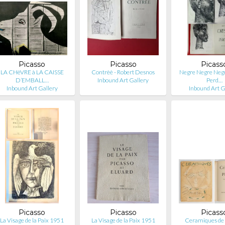
Picasso
Picasso
Picass
LA CHèVRE à LA CAISSE
Contrèè - Robert Desnos
Negre Negre Negr
D’EMBALL…
Inbound Art Gallery
Perd…
Inbound Art Gallery
Inbound Art G
Picasso
Picasso
Picass
La Visage de la Paix 1951
La Visage de la Paix 1951
Ceramiques de 