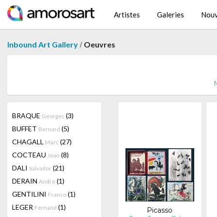
Artistes
Galeries
Nouv
/
Inbound Art Gallery
Oeuvres
M
BRAQUE
(3)
Georges
BUFFET
(5)
Bernard
CHAGALL
(27)
Marc
COCTEAU
(8)
Jean
DALI
(21)
Salvador
DERAIN
(1)
André
GENTILINI
(1)
Franco
LEGER
(1)
Fernand
Picasso