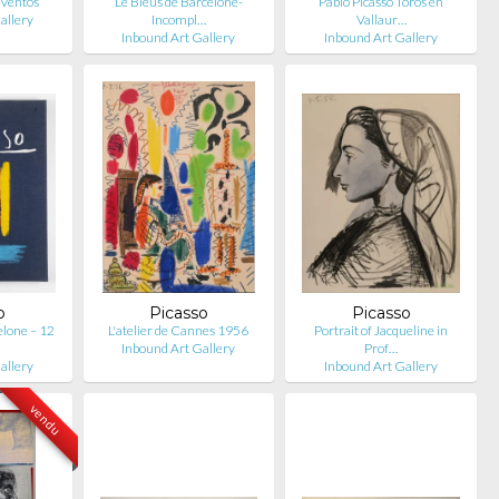
eventos
Le Bleus de Barcelone-
Pablo Picasso Toros en
allery
Incompl…
Vallaur…
Inbound Art Gallery
Inbound Art Gallery
o
Picasso
Picasso
elone – 12
L'atelier de Cannes 1956
Portrait of Jacqueline in
Inbound Art Gallery
Prof…
allery
Inbound Art Gallery
vendu