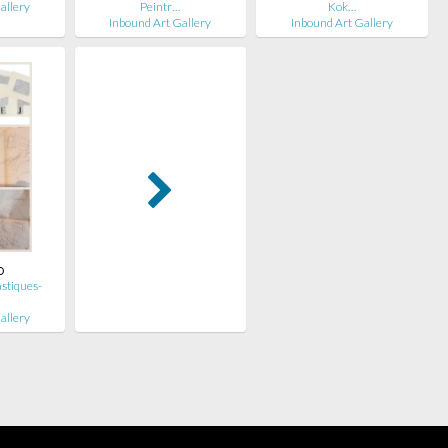
allery
Peintr…
Kok…
Inbound Art Gallery
Inbound Art Gallery
o
stiques-
allery