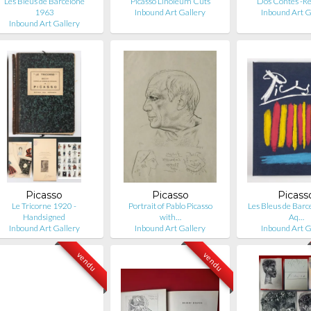
Les Bleus de Barcelone
Picasso Linoleum Cuts
Dos Contes -R
1963
Inbound Art Gallery
Inbound Art G
Inbound Art Gallery
Picasso
Picasso
Picass
Le Tricorne 1920 -
Portrait of Pablo Picasso
Les Bleus de Barc
Handsigned
with…
Aq…
Inbound Art Gallery
Inbound Art Gallery
Inbound Art G
vendu
vendu