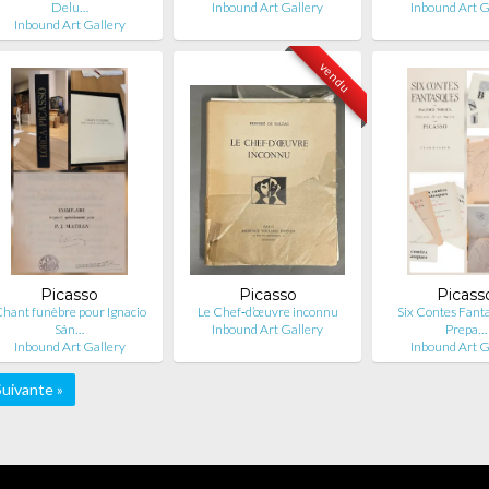
Delu…
Inbound Art Gallery
Inbound Art G
Inbound Art Gallery
vendu
Picasso
Picasso
Picass
hant funèbre pour Ignacio
Le Chef‑d’œuvre inconnu
Six Contes Fanta
Sán…
Inbound Art Gallery
Prepa…
Inbound Art Gallery
Inbound Art G
uivante »