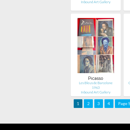
Inbound Art Gallery
Picasso
Les Bleus de Barcelone
C
1963
Inbound Art Gallery
1
2
3
4
Page S