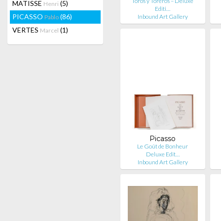
Toros y Toreros – Deluxe
MATISSE
(5)
Henri
Editi…
PICASSO
(86)
Inbound Art Gallery
Pablo
VERTES
(1)
Marcel
Picasso
Le Goût de Bonheur
Deluxe Edit…
Inbound Art Gallery