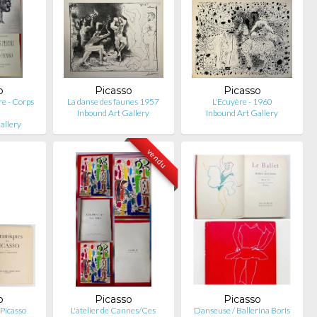
o
Picasso
Picasso
e - Corps
La danse des faunes 1957
L'Ecuyère - 1960
Inbound Art Gallery
Inbound Art Gallery
allery
vendu
o
Picasso
Picasso
Picasso
L'atelier de Cannes/Ces
Danseuse / Ballerina Boris