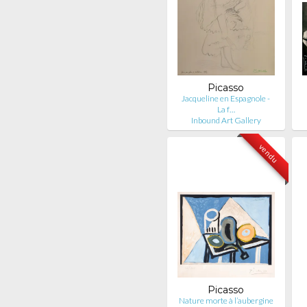
Picasso
Jacqueline en Espagnole -
La f…
Inbound Art Gallery
vendu
Picasso
Nature morte à l’aubergine