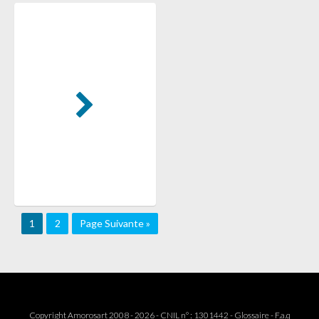
1
2
Page Suivante »
Copyright Amorosart 2008 - 2026 - CNIL n° : 1301442 -
Glossaire
-
F.a.q