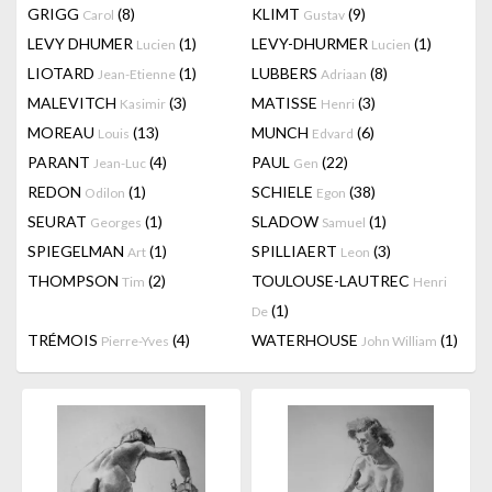
GRIGG
(8)
KLIMT
(9)
Carol
Gustav
LEVY DHUMER
(1)
LEVY-DHURMER
(1)
Lucien
Lucien
LIOTARD
(1)
LUBBERS
(8)
Jean-Etienne
Adriaan
MALEVITCH
(3)
MATISSE
(3)
Kasimir
Henri
MOREAU
(13)
MUNCH
(6)
Louis
Edvard
PARANT
(4)
PAUL
(22)
Jean-Luc
Gen
REDON
(1)
SCHIELE
(38)
Odilon
Egon
SEURAT
(1)
SLADOW
(1)
Georges
Samuel
SPIEGELMAN
(1)
SPILLIAERT
(3)
Art
Leon
THOMPSON
(2)
TOULOUSE-LAUTREC
Tim
Henri
(1)
De
TRÉMOIS
(4)
WATERHOUSE
(1)
Pierre-Yves
John William