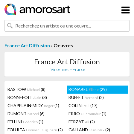
/
France Art Diffusion
Oeuvres
France Art Diffusion
, Vincennes - France
BASTOW
(8)
BONABEL
(29)
Michael
Eliane
BONNEFOIT
(3)
BUFFET
(2)
Alain
Bernard
CHAPELAIN-MIDY
(1)
COLIN
(17)
Roger
Paul
DUMONT
(6)
ERRO
(1)
Marcel
Gudmundur
FELLINI
(1)
FERZAT
(2)
Federico
Ali
FOUJITA
(2)
GALLAND
(2)
Leonard Tsuguharu
Jean-Max