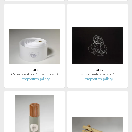
Paris
Paris
Orden aleatorio 1 (Helicóptero)
Movimiento afectado 1
Composition.gallery
Composition.gallery