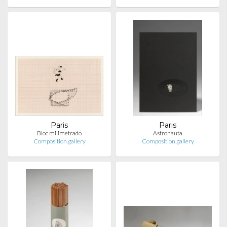
Paris
Paris
Bloc milimetrado
Astronauta
Composition.gallery
Composition.gallery