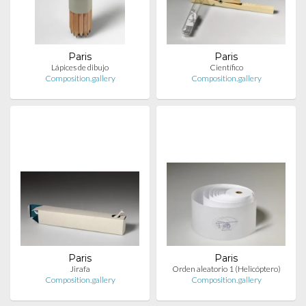
Paris
Paris
Lápices de dibujo
Científico
Composition.gallery
Composition.gallery
Paris
Paris
Jirafa
Orden aleatorio 1 (Helicóptero)
Composition.gallery
Composition.gallery