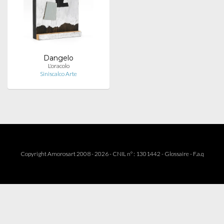
Dangelo
L'oracolo
Siniscalco Arte
Copyright Amorosart 2008 - 2026 - CNIL n° : 1301442 -
Glossaire
-
F.a.q