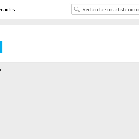
eautés
E
)