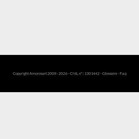
Copyright Amorosart 2008 - 2026 - CNIL n° : 1301442 -
Glossaire
-
F.a.q