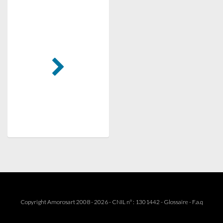
Copyright Amorosart 2008 - 2026 - CNIL n° : 1301442 -
Glossaire
-
F.a.q