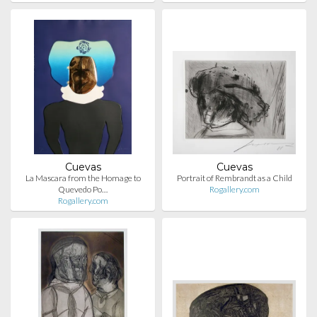
Cuevas
Cuevas
La Mascara from the Homage to
Portrait of Rembrandt as a Child
Quevedo Po…
Rogallery.com
Rogallery.com