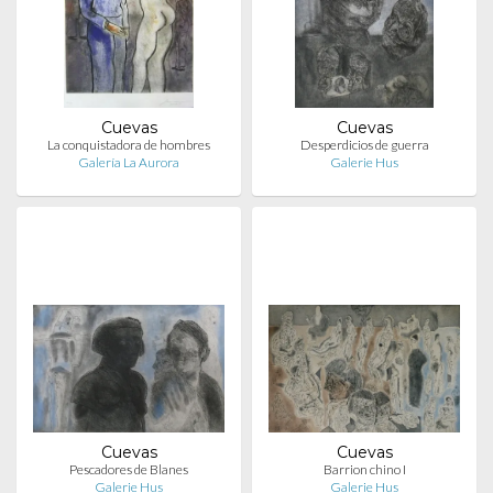
Cuevas
Cuevas
La conquistadora de hombres
Desperdicios de guerra
Galería La Aurora
Galerie Hus
Cuevas
Cuevas
Pescadores de Blanes
Barrion chino I
Galerie Hus
Galerie Hus