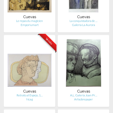
Cuevas
Cuevas
Le repas du magicien
La conquistadora de …
Emporiumart
Galería La Aurora
Vendu
Cuevas
Cuevas
Retrato al Espejo, 1…
A.L. Galería Joan Pr…
Ncag
Artsobrepaper