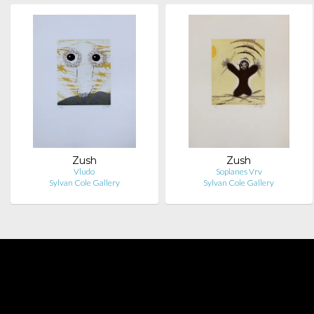
Zush
Zush
Vludo
Soplanes Vrv
Sylvan Cole Gallery
Sylvan Cole Gallery