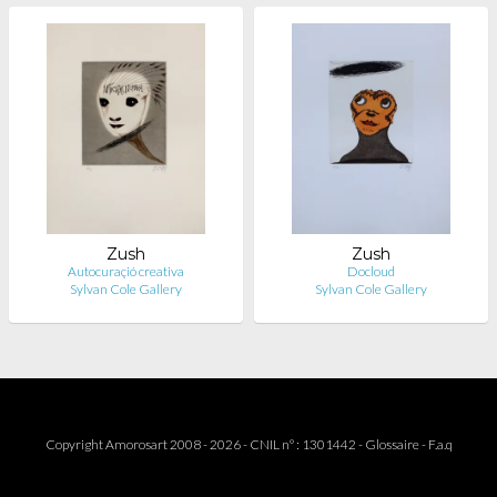
Zush
Zush
Autocuraçió creativa
Docloud
Sylvan Cole Gallery
Sylvan Cole Gallery
Copyright Amorosart 2008 - 2026 - CNIL n° : 1301442 -
Glossaire
-
F.a.q