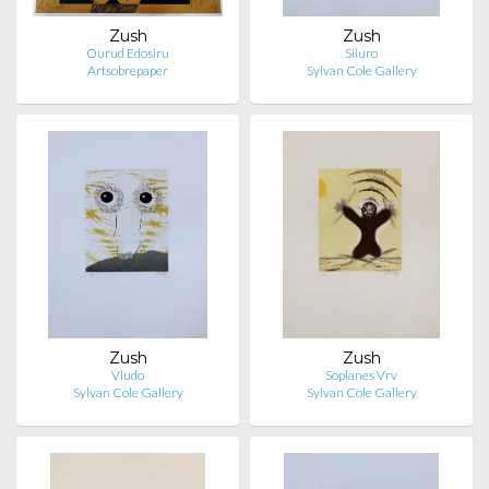
Zush
Zush
Ourud Edosiru
Siluro
Artsobrepaper
Sylvan Cole Gallery
Zush
Zush
Vludo
Soplanes Vrv
Sylvan Cole Gallery
Sylvan Cole Gallery