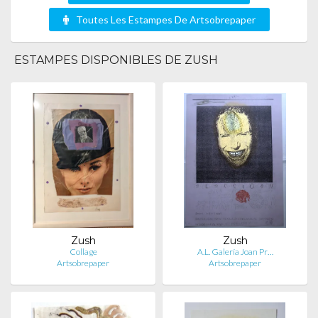
Toutes Les Estampes De Artsobrepaper
ESTAMPES DISPONIBLES DE ZUSH
Zush
Zush
Collage
A.L. Galería Joan Pr…
Artsobrepaper
Artsobrepaper