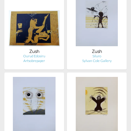
Zush
Zush
Ourud Edosiru
Siluro
Artsobrepaper
Sylvan Cole Gallery