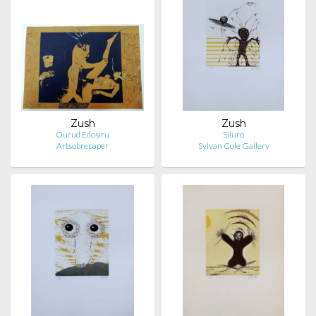
Zush
Zush
Ourud Edosiru
Siluro
Artsobrepaper
Sylvan Cole Gallery