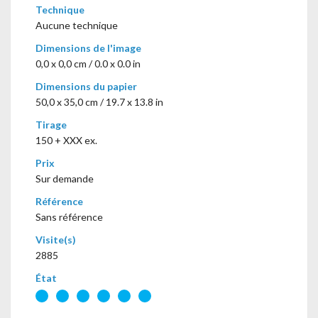
Technique
Aucune technique
Dimensions de l'image
0,0 x 0,0 cm / 0.0 x 0.0 in
Dimensions du papier
50,0 x 35,0 cm / 19.7 x 13.8 in
Tirage
150 + XXX ex.
Prix
Sur demande
Référence
Sans référence
Visite(s)
2885
État