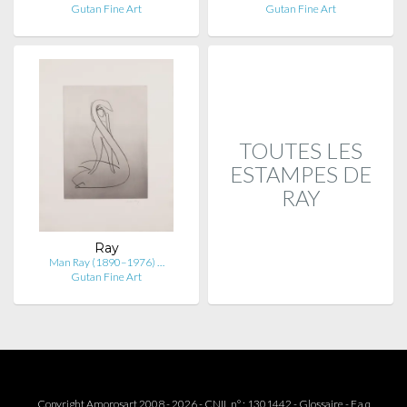
Gutan Fine Art
Gutan Fine Art
TOUTES LES
ESTAMPES DE
RAY
Ray
Man Ray (1890–1976) …
Gutan Fine Art
Copyright Amorosart 2008 - 2026 - CNIL n° : 1301442 -
Glossaire
-
F.a.q