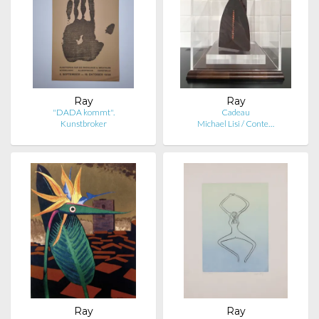
Ray
Ray
"DADA kommt".
Cadeau
Kunstbroker
Michael Lisi / Conte…
Ray
Ray