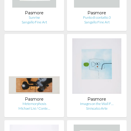
Pasmore
Pasmore
Sunrise
Punto di contatto 3
Sangallo Fine Art
Sangallo Fine Art
Pasmore
Pasmore
Metemorphosis
Images on the Wall F…
Michael Lisi / Conte…
Siniscalco Arte