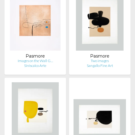
Pasmore
Pasmore
Images on the Wall G…
Two images
Siniscalco Arte
Sangallo Fine Art