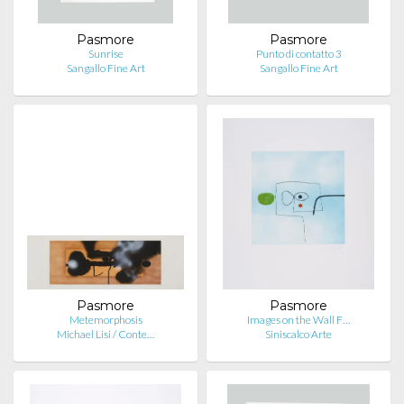
Pasmore
Pasmore
Sunrise
Punto di contatto 3
Sangallo Fine Art
Sangallo Fine Art
Pasmore
Pasmore
Metemorphosis
Images on the Wall F…
Michael Lisi / Conte…
Siniscalco Arte