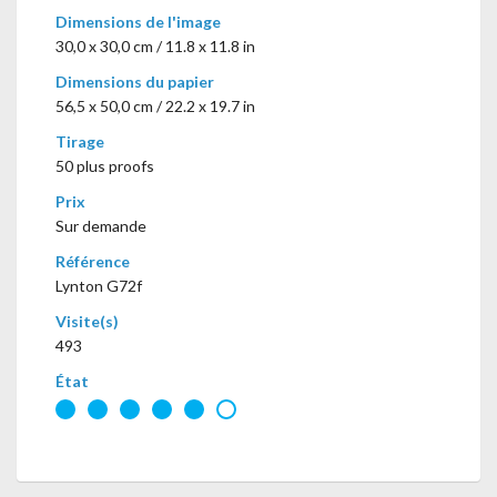
Dimensions de l'image
30,0 x 30,0 cm / 11.8 x 11.8 in
Dimensions du papier
56,5 x 50,0 cm / 22.2 x 19.7 in
Tirage
50 plus proofs
Prix
Sur demande
Référence
Lynton G72f
Visite(s)
493
État