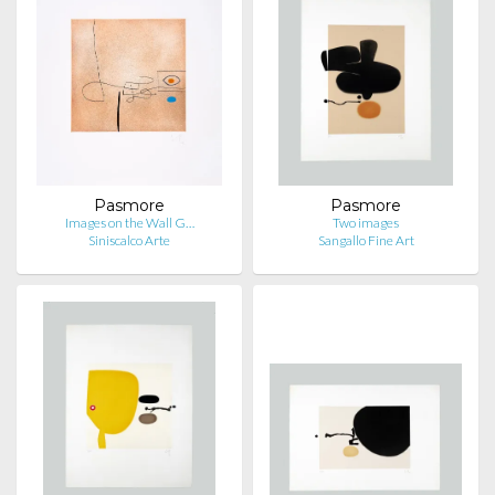
Pasmore
Pasmore
Images on the Wall G…
Two images
Siniscalco Arte
Sangallo Fine Art