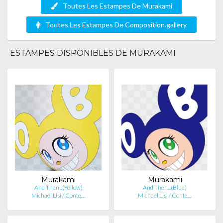
Toutes Les Estampes De Murakami
Toutes Les Estampes De Composition.gallery
ESTAMPES DISPONIBLES DE MURAKAMI
Murakami
Murakami
And Then...(Yellow)
And Then...(Blue)
Michael Lisi / Conte…
Michael Lisi / Conte…