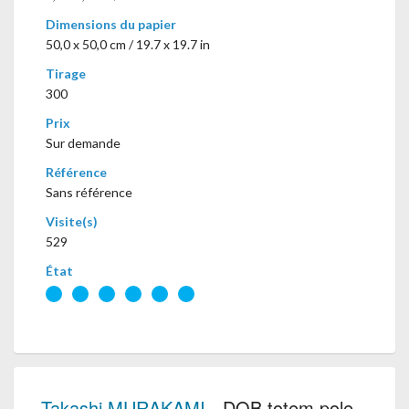
Dimensions du papier
50,0 x 50,0 cm / 19.7 x 19.7 in
Tirage
300
Prix
Sur demande
Référence
Sans référence
Visite(s)
529
État
Takashi MURAKAMI
- DOB totem pole