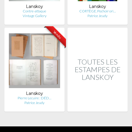
Lanskoy
Lanskoy
Contre-attaque
CORTÈGE. Pochoir ori…
Vintage Gallery
Patrice Jeudy
Vendu
TOUTES LES
ESTAMPES DE
LANSKOY
Lanskoy
Pierre Lecuire : DÉD…
Patrice Jeudy