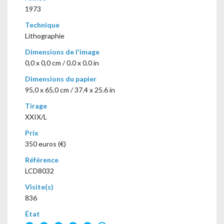
1973
Technique
Lithographie
Dimensions de l'image
0,0 x 0,0 cm / 0.0 x 0.0 in
Dimensions du papier
95,0 x 65,0 cm / 37.4 x 25.6 in
Tirage
XXIX/L
Prix
350 euros (€)
Référence
LCD8032
Visite(s)
836
État