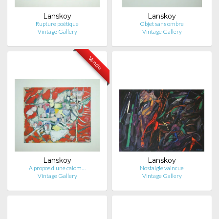
Lanskoy
Lanskoy
Rupture poétique
Objet sans ombre
Vintage Gallery
Vintage Gallery
Vendu
Lanskoy
Lanskoy
A propos d'une calom…
Nostalgie vaincue
Vintage Gallery
Vintage Gallery