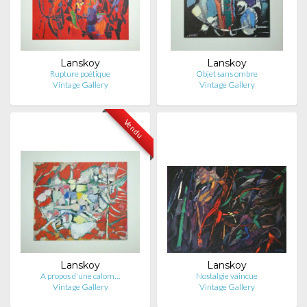
Lanskoy
Lanskoy
Rupture poétique
Objet sans ombre
Vintage Gallery
Vintage Gallery
Vendu
Lanskoy
Lanskoy
A propos d'une calom…
Nostalgie vaincue
Vintage Gallery
Vintage Gallery