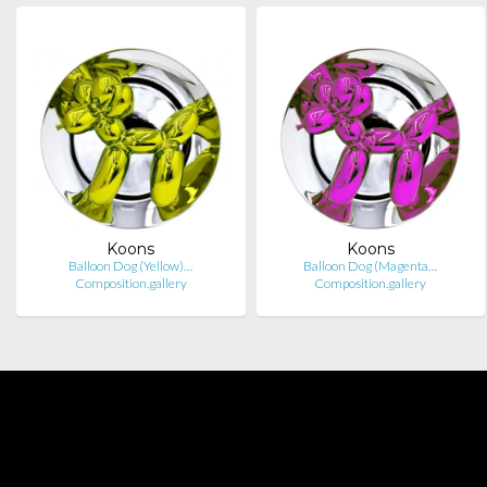
Koons
Koons
Balloon Dog (Yellow)…
Balloon Dog (Magenta…
Composition.gallery
Composition.gallery