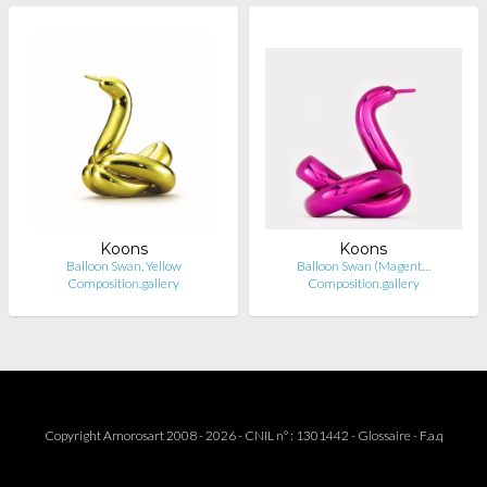
Koons
Koons
Balloon Swan, Yellow
Balloon Swan (Magent…
Composition.gallery
Composition.gallery
Copyright Amorosart 2008 - 2026 - CNIL n° : 1301442 -
Glossaire
-
F.a.q