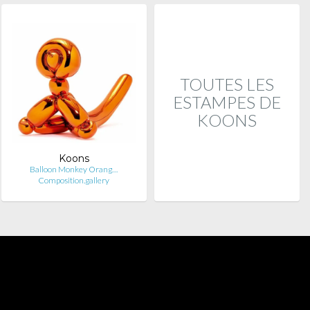
TOUTES LES
ESTAMPES DE
KOONS
Koons
Balloon Monkey Orang…
Composition.gallery