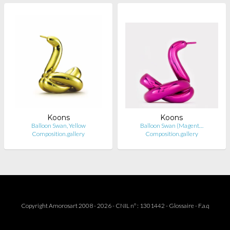
Koons
Koons
Balloon Swan, Yellow
Balloon Swan (Magent…
Composition.gallery
Composition.gallery
Copyright Amorosart 2008 - 2026 - CNIL n° : 1301442 -
Glossaire
-
F.a.q