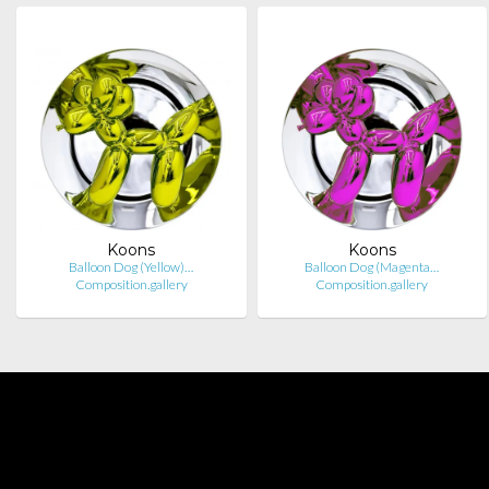
Koons
Koons
Balloon Dog (Yellow)…
Balloon Dog (Magenta…
Composition.gallery
Composition.gallery