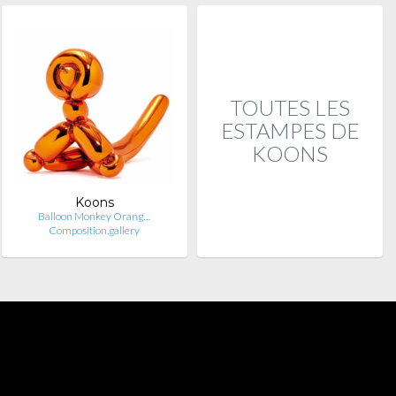
TOUTES LES
ESTAMPES DE
KOONS
Koons
Balloon Monkey Orang…
Composition.gallery