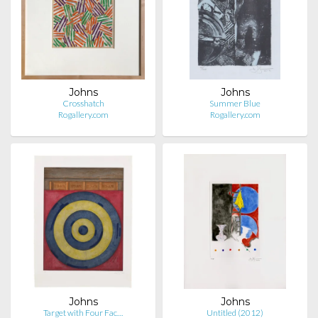
Johns
Johns
Crosshatch
Summer Blue
Rogallery.com
Rogallery.com
Johns
Johns
Target with Four Fac…
Untitled (2012)