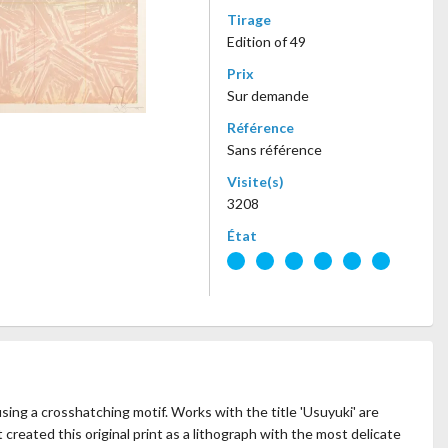
Tirage
Edition of 49
Prix
Sur demande
Référence
Sans référence
Visite(s)
3208
État
sing a crosshatching motif. Works with the title 'Usuyuki' are
created this original print as a lithograph with the most delicate