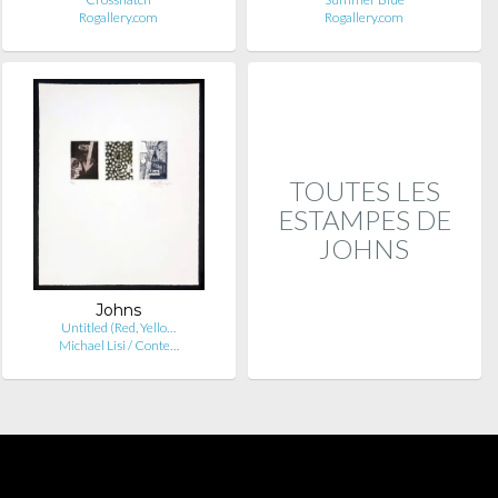
Rogallery.com
Rogallery.com
TOUTES LES
ESTAMPES DE
JOHNS
Johns
Untitled (Red, Yello…
Michael Lisi / Conte…