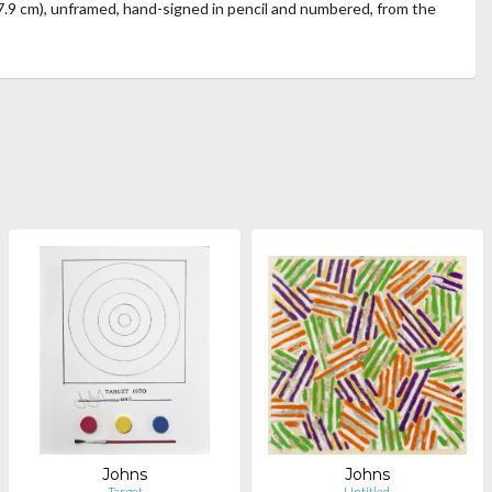
27.9 cm), unframed, hand-signed in pencil and numbered, from the
Johns
Johns
Target
Untitled