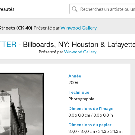
eautés
Streets (CK 40)
Présenté par
Winwood Gallery
TTER
- Billboards, NY: Houston & Lafayett
Présenté par
Winwood Gallery
Année
2006
Technique
Photographie
Dimensions de l'image
0,0 x 0,0 cm / 0.0 x 0.0 in
Dimensions du papier
87,0 x 87,0 cm / 34.3 x 34.3 in