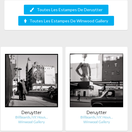
Toutes Les Estampes De Deruytter
Toutes Les Estampes De Winwood Gallery
Deruytter
Deruytter
Billboards, NY: Hous…
Billboards, NY: Hous…
Winwood Gallery
Winwood Gallery