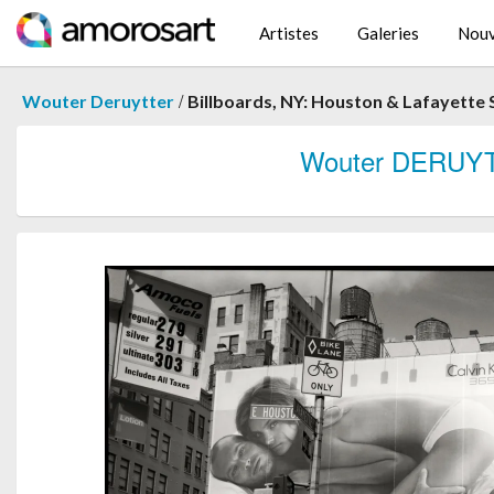
Artistes
Galeries
Nouv
/
Wouter Deruytter
Billboards, NY: Houston & Lafayette 
Wouter DERUY