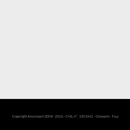
Copyright Amorosart 2008 - 2026 - CNIL n° : 1301442 -
Glossaire
-
F.a.q