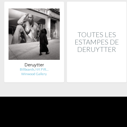
TOUTES LES
ESTAMPES DE
DERUYTTER
Deruytter
Billboards, NY: Fift…
Winwood Gallery