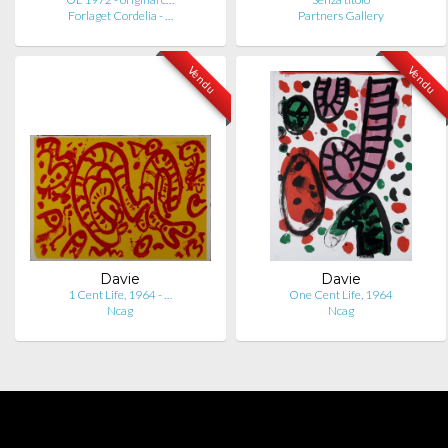
Forlaget Cordelia - …
Partners Gallery
Vendu
Vendu
Davie
Davie
1 Cent Life, 1964 - …
One Cent Life, 1964
Ncag
Ncag