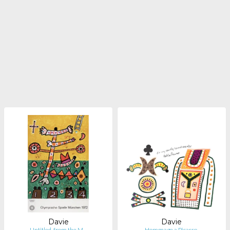
Davie
Davie
Untitled, from the M…
Hommage a Picasso.