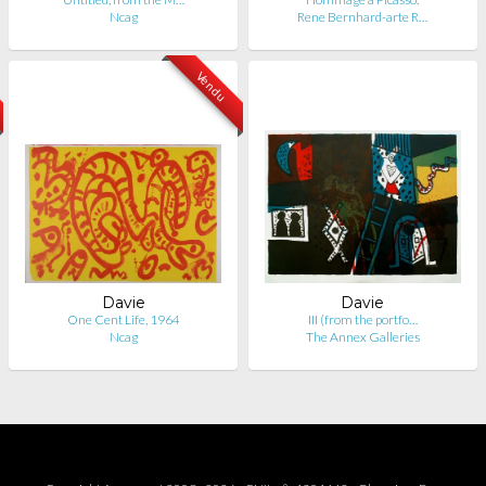
Ncag
Rene Bernhard-arte R…
Vendu
Davie
Davie
One Cent Life, 1964
III (from the portfo…
Ncag
The Annex Galleries