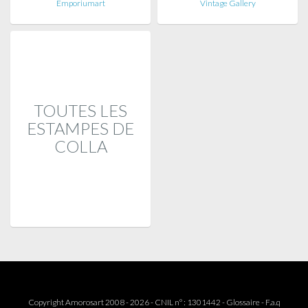
Emporiumart
Vintage Gallery
TOUTES LES
ESTAMPES DE
COLLA
Copyright Amorosart 2008 - 2026 - CNIL n° : 1301442 -
Glossaire
-
F.a.q