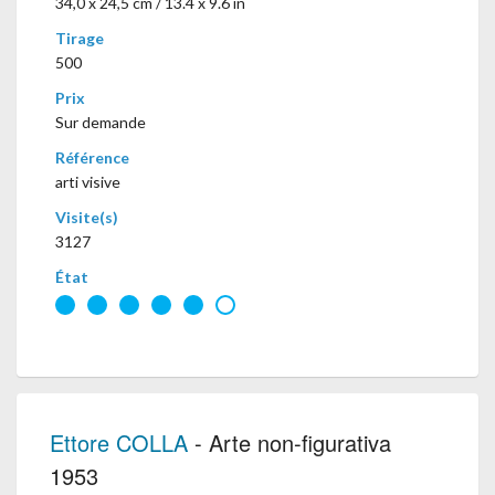
34,0 x 24,5 cm / 13.4 x 9.6 in
Tirage
500
Prix
Sur demande
Référence
arti visive
Visite(s)
3127
État
Ettore COLLA
- Arte non-figurativa
1953