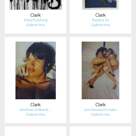
Clark
Clark
Keep Punching
Rockers 54
Galerie Hus
Galerie Hus
Clark
Clark
Jonathan, la boucle …
Les chaussures roses
Galerie Hus
Galerie Hus