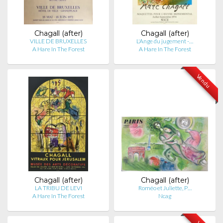
Chagall (after)
Chagall (after)
VILLE DE BRUXELLES
L'Ange du jugement -…
A Hare In The Forest
A Hare In The Forest
Vendu
Chagall (after)
Chagall (after)
LA TRIBU DE LEVI
Roméo et Juliette, P…
A Hare In The Forest
Ncag