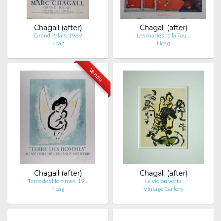
Chagall (after)
Chagall (after)
Grand Palais, 1969
Les mariés de la Tou…
Ncag
Ncag
Vendu
Chagall (after)
Chagall (after)
Terre des Hommes, 19…
Le violon verte
Ncag
Vintage Gallery