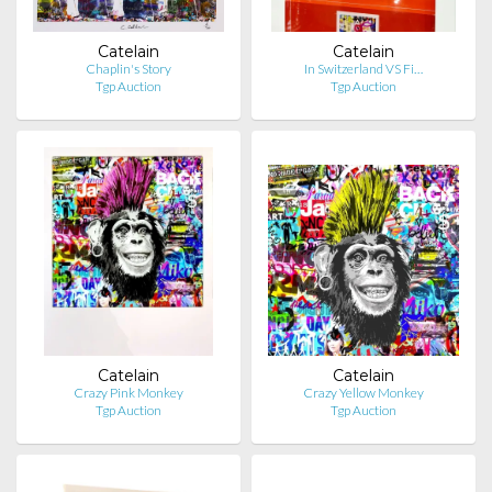
Catelain
Catelain
Chaplin's Story
In Switzerland VS Fi…
Tgp Auction
Tgp Auction
Catelain
Catelain
Crazy Pink Monkey
Crazy Yellow Monkey
Tgp Auction
Tgp Auction