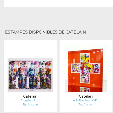
ESTAMPES DISPONIBLES DE CATELAIN
Catelain
Catelain
Chaplin's Story
In Switzerland VS Fi…
Tgp Auction
Tgp Auction