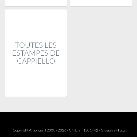
TOUTES LES
ESTAMPES DE
CAPPIELLO
Copyright Amorosart 2008 - 2026 - CNIL n° : 1301442 -
Glossaire
-
F.a.q