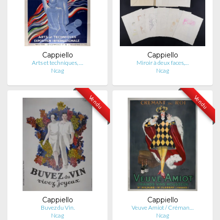
Cappiello
Cappiello
Arts et techniques, …
Miroir à deux faces,…
Ncag
Ncag
Vendu
Vendu
Cappiello
Cappiello
Buvez du Vin.
Veuve Amiot / Créman…
Ncag
Ncag