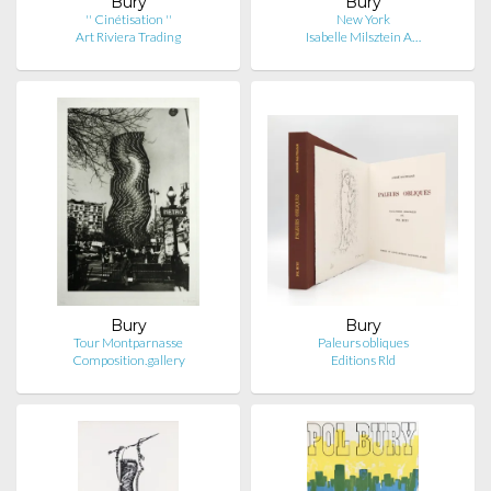
Bury
Bury
'' Cinétisation ''
New York
Art Riviera Trading
Isabelle Milsztein A…
Bury
Bury
Tour Montparnasse
Paleurs obliques
Composition.gallery
Editions Rld